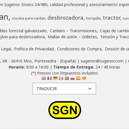
en Sugenor. Envíos 24/48h, calidad profesional y asesoramiento exper
an
desbrozadora
tractor
cruceta-para-cardan
horquilla
tubo
bles forestal galvanizado
Cardans – Transmisiones
Cajas de cambi
nylon para desbrozadora
Mallas de unión – Grilletes
Tensión y Trac
 Legal
Política de Privacidad
Condiciones de Compra
Desistir de 
ón, 68 - 36416 Mos, Pontevedra - (España) | sugenor@sugenor.com |
Horario:
8:00 a 16:00 |
Tiempo de Entrega:
24 / 48 horas
(*) Precios con Impuestos incluidos