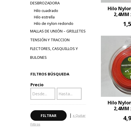
DESBROZADORA
Hilo Nylo
Hilo cuadrado
2,4MM x
Hilo estrella
1,
Hilo de nylon redondo
MALLAS DE UNIÓN – GRILLETES
TENSIÓN Y TRACCION
FLECTORES, CASQUILLOS Y
BULONES
FILTROS BÚSQUEDA
Precio
Hilo Nylo
2,4MM x
|
x Quitar
4,
Filtros