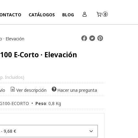
ONTACTO
CATÁLOGOS
BLOG
0
 · Elevación
00 E‑Corto · Elevación
p. Incluidos)
vío
Ver descripción
Hacer una pregunta
G100‑ECORTO
•
Peso
:
0,8 Kg