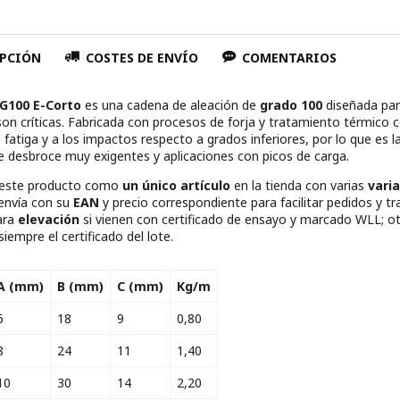
PCIÓN
COSTES DE ENVÍO
COMENTARIOS
G100 E-Corto
es una cadena de aleación de
grado 100
diseñada par
son críticas. Fabricada con procesos de forja y tratamiento térmico 
a fatiga y a los impactos respecto a grados inferiores, por lo que es l
e desbroce muy exigentes y aplicaciones con picos de carga.
este producto como
un único artículo
en la tienda con varias
vari
 envía con su
EAN
y precio correspondiente para facilitar pedidos y t
ara
elevación
si vienen con certificado de ensayo y marcado WLL; ot
siempre el certificado del lote.
A (mm)
B (mm)
C (mm)
Kg/m
6
18
9
0,80
8
24
11
1,40
10
30
14
2,20