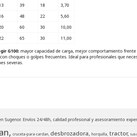
13
39
18
3,70
16
48
22
5,60
20
60
30
10,00
22
65
30
11,00
gir G100:
mayor capacidad de carga, mejor comportamiento frente a
 con choques o golpes frecuentes. Ideal para profesionales que neces
nes severas.
en Sugenor. Envíos 24/48h, calidad profesional y asesoramiento exper
an
desbrozadora
tractor
cruceta-para-cardan
horquilla
tubo