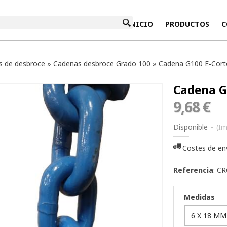
INICIO
PRODUCTOS
C
s de desbroce
»
Cadenas desbroce Grado 100
»
Cadena G100 E‑Corto
Cadena G1
9,68 €
Disponible
-
(Im
Costes de en
Referencia
:
CR
Medidas