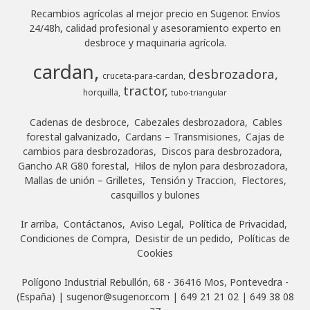
Recambios agrícolas al mejor precio en Sugenor. Envíos
24/48h, calidad profesional y asesoramiento experto en
desbroce y maquinaria agrícola.
cardan
desbrozadora
cruceta-para-cardan
tractor
horquilla
tubo-triangular
Cadenas de desbroce
Cabezales desbrozadora
Cables
forestal galvanizado
Cardans – Transmisiones
Cajas de
cambios para desbrozadoras
Discos para desbrozadora
Gancho AR G80 forestal
Hilos de nylon para desbrozadora
Mallas de unión – Grilletes
Tensión y Traccion
Flectores,
casquillos y bulones
Ir arriba
Contáctanos
Aviso Legal
Política de Privacidad
Condiciones de Compra
Desistir de un pedido
Políticas de
Cookies
Polígono Industrial Rebullón, 68 - 36416 Mos, Pontevedra -
(España) | sugenor@sugenor.com |
649 21 21 02
|
649 38 08