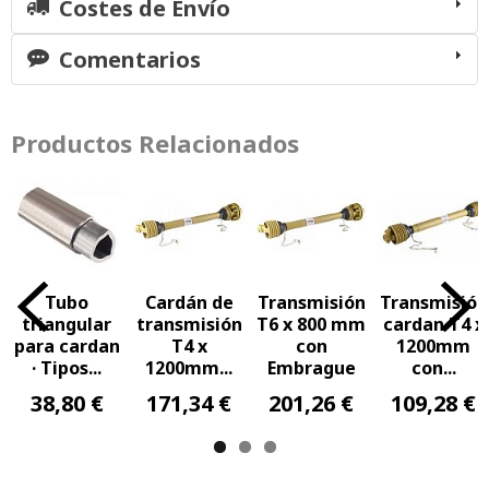
Costes de Envío
Comentarios
Productos Relacionados
Tubo
Cardán de
Transmisión
Transmisión
triangular
transmisión
T6 x 800 mm
cardan T4 x
para cardan
T4 x
con
1200mm
· Tipos...
1200mm...
Embrague
con...
38,80 €
171,34 €
201,26 €
109,28 €