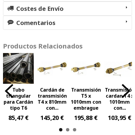
Costes de Envío
Comentarios
Productos Relacionados
Tubo
Cardán de
Transmisión
Transmisión
triangular
transmisión
T5 x
cardan T4 x
para Cardán
T4 x 810mm
1010mm con
1010mm
tipo T6
con...
embrague
con...
85,47 €
145,20 €
195,88 €
103,95 €