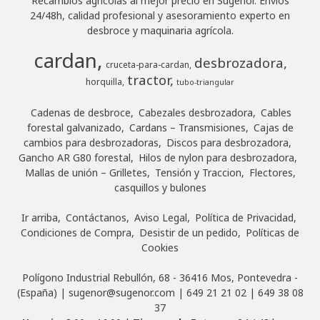
Recambios agrícolas al mejor precio en Sugenor. Envíos
24/48h, calidad profesional y asesoramiento experto en
desbroce y maquinaria agrícola.
cardan
desbrozadora
cruceta-para-cardan
tractor
horquilla
tubo-triangular
Cadenas de desbroce
Cabezales desbrozadora
Cables
forestal galvanizado
Cardans – Transmisiones
Cajas de
cambios para desbrozadoras
Discos para desbrozadora
Gancho AR G80 forestal
Hilos de nylon para desbrozadora
Mallas de unión – Grilletes
Tensión y Traccion
Flectores,
casquillos y bulones
Ir arriba
Contáctanos
Aviso Legal
Política de Privacidad
Condiciones de Compra
Desistir de un pedido
Políticas de
Cookies
Polígono Industrial Rebullón, 68 - 36416 Mos, Pontevedra -
(España) | sugenor@sugenor.com |
649 21 21 02
|
649 38 08
37