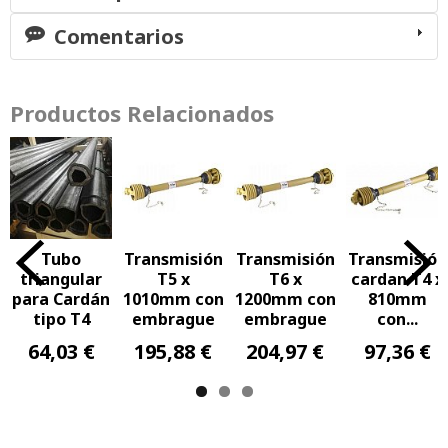
Comentarios
Productos Relacionados
Tubo
Transmisión
Transmisión
Transmisión
triangular
T5 x
T6 x
cardan T4 x
para Cardán
1010mm con
1200mm con
810mm
tipo T4
embrague
embrague
con...
64,03 €
195,88 €
204,97 €
97,36 €