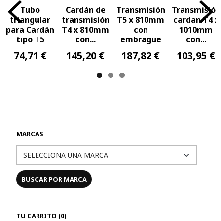
Tubo
Cardán de
Transmisión
Transmisión
triangular
transmisión
T5 x 810mm
cardan T4 x
para Cardán
T4 x 810mm
con
1010mm
tipo T5
con...
embrague
con...
74,71 €
145,20 €
187,82 €
103,95 €
MARCAS
TU CARRITO (0)