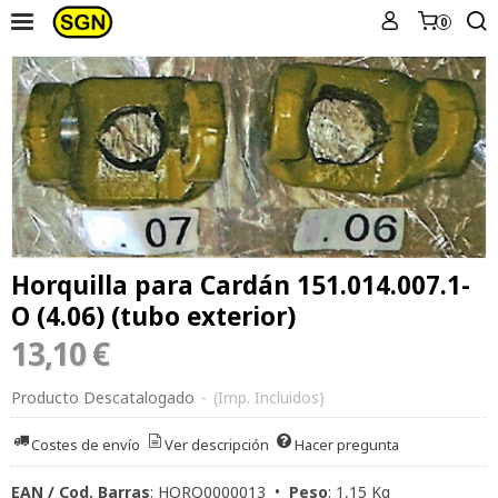
0
Horquilla para Cardán 151.014.007.1-
O (4.06) (tubo exterior)
13,10 €
Producto Descatalogado
-
(Imp. Incluidos)
Costes de envío
Ver descripción
Hacer pregunta
EAN / Cod. Barras
:
HORQ0000013
•
Peso
:
1,15 Kg