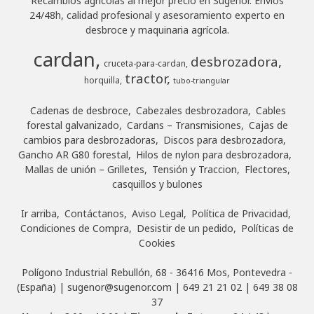
Recambios agrícolas al mejor precio en Sugenor. Envíos
24/48h, calidad profesional y asesoramiento experto en
desbroce y maquinaria agrícola.
cardan
desbrozadora
cruceta-para-cardan
tractor
horquilla
tubo-triangular
Cadenas de desbroce
Cabezales desbrozadora
Cables
forestal galvanizado
Cardans – Transmisiones
Cajas de
cambios para desbrozadoras
Discos para desbrozadora
Gancho AR G80 forestal
Hilos de nylon para desbrozadora
Mallas de unión – Grilletes
Tensión y Traccion
Flectores,
casquillos y bulones
Ir arriba
Contáctanos
Aviso Legal
Política de Privacidad
Condiciones de Compra
Desistir de un pedido
Políticas de
Cookies
Polígono Industrial Rebullón, 68 - 36416 Mos, Pontevedra -
(España) | sugenor@sugenor.com |
649 21 21 02
|
649 38 08
37