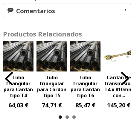
Comentarios
Productos Relacionados
Tubo
Tubo
Tubo
Cardán de
triangular
triangular
triangular
transmisión
para Cardán
para Cardán
para Cardán
T4 x 810mm
tipo T4
tipo T5
tipo T6
con...
64,03 €
74,71 €
85,47 €
145,20 €